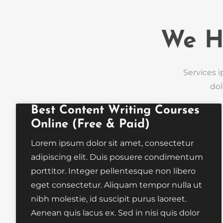
We H
Services i
dol
Best Content Writing Courses
Online (Free & Paid)
Lorem ipsum dolor sit amet, consectetur
adipiscing elit. Duis posuere condimentum
porttitor. Integer pellentesque non libero
eget consectetur. Aliquam tempor nulla ut
nibh molestie, id suscipit purus laoreet.
Aenean quis lacus ex. Sed in nisi quis dolor