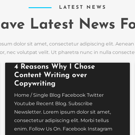
LATEST NEWS
ave Latest News Fo
psum dolor sit amet, consectetur adipiscing elit. Aenean 
or, nec volutpat velit. Ut pharetra nunc in nulla consecte
4 Reasons Why I Chose
Content Writing over
Copywriting
Home / Single Blog Facebook Twitter
Youtube Recent Blog. Subscribe
Newsletter. Lorem ipsum dolor sit amet,
consectetur adipiscing elit. Morbi tellus
enim. Follow Us On. Facebook Instagram