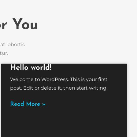
r You
at lobortis
tur.
Hello world!
Welcome to WordPress. This is your first
post. Edit or delete it, then start writing!
Read More »