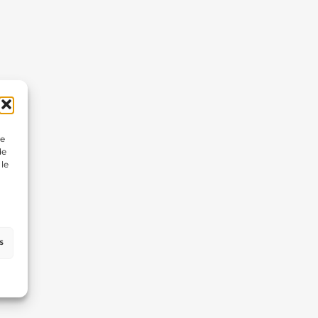
ue
de
 le
s