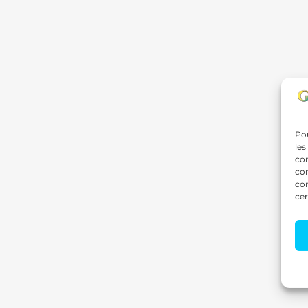
Pou
les
con
com
con
cer